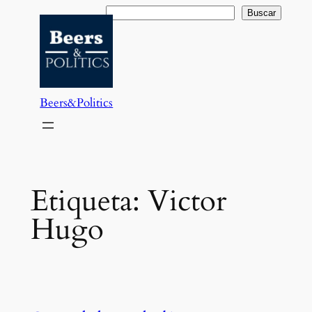
Saltar
Buscar
Buscar
al
contenido
Beers&Politics
Etiqueta:
Victor
Hugo