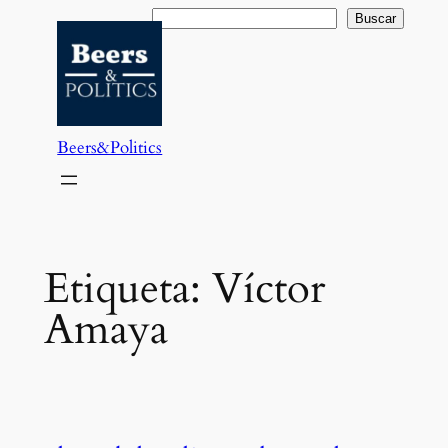
Saltar
Buscar
Buscar
al
contenido
Beers&Politics
Etiqueta:
Víctor
Amaya