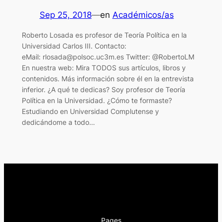
Sep 25, 2018
—
en
Académicos/as
Roberto Losada es profesor de Teoría Política en la
Universidad Carlos III. Contacto:
eMail: rlosada@polsoc.uc3m.es Twitter: @RobertoLM
En nuestra web: Mira TODOS sus artículos, libros y
contenidos. Más información sobre él en la entrevista
inferior. ¿A qué te dedicas? Soy profesor de Teoría
Política en la Universidad. ¿Cómo te formaste?
Estudiando en Universidad Complutense y
dedicándome a todo…
Pages