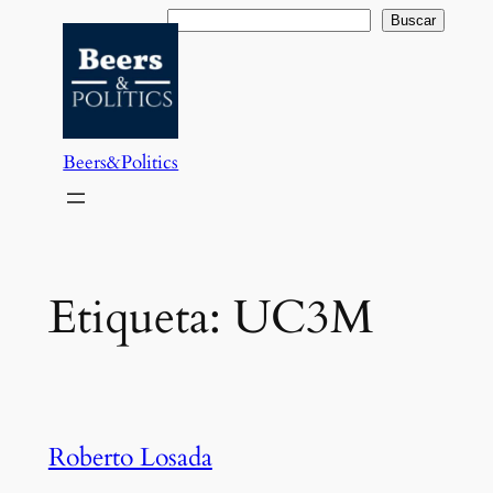
Saltar
Buscar
Buscar
al
contenido
Beers&Politics
Etiqueta:
UC3M
Roberto Losada