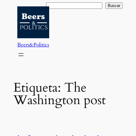
Saltar
Buscar
Buscar
al
contenido
Beers&Politics
Etiqueta:
The
Washington post