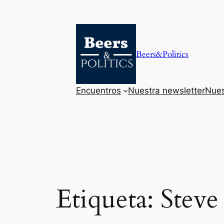
Saltar
al
contenido
Beers&Politics
Encuentros
Nuestra newsletter
Nues
Etiqueta:
Steve