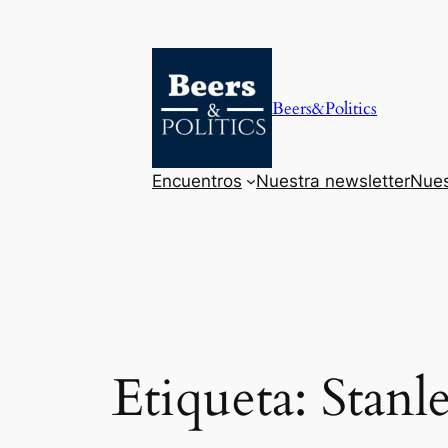
Saltar
al
contenido
Beers&Politics
Encuentros
Nuestra newsletter
Nues
Etiqueta:
Stanl