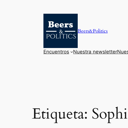
Saltar
al
contenido
Beers&Politics
Encuentros
Nuestra newsletter
Nues
Etiqueta:
Sophi