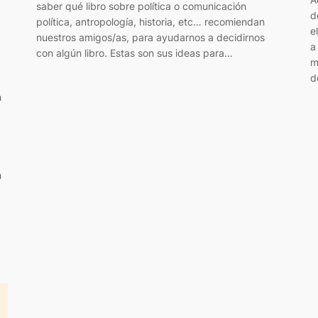
saber qué libro sobre política o comunicación
d
política, antropología, historia, etc… recomiendan
e
nuestros amigos/as, para ayudarnos a decidirnos
a
con algún libro. Estas son sus ideas para…
m
d
n
n