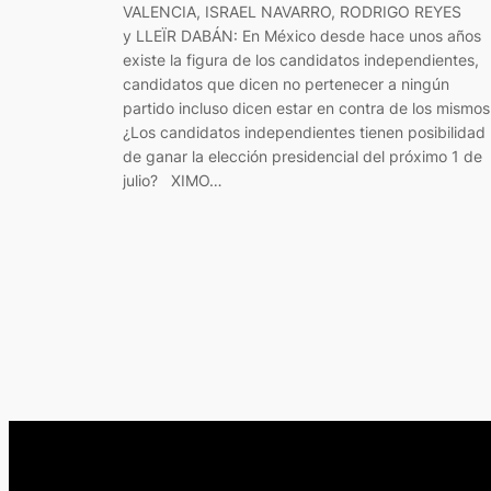
VALENCIA, ISRAEL NAVARRO, RODRIGO REYES
y LLEÏR DABÁN: En México desde hace unos años
existe la figura de los candidatos independientes,
candidatos que dicen no pertenecer a ningún
partido incluso dicen estar en contra de los mismos
¿Los candidatos independientes tienen posibilidad
de ganar la elección presidencial del próximo 1 de
julio? XIMO…