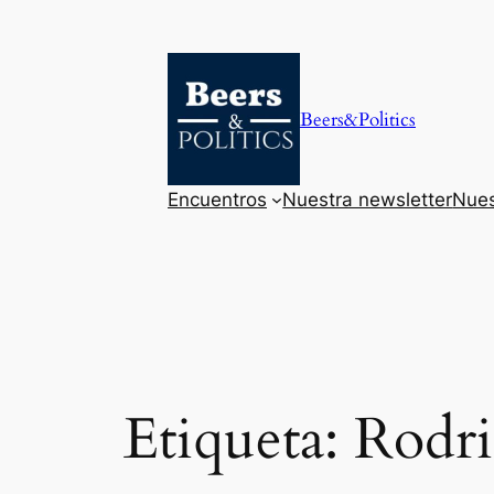
Saltar
al
contenido
Beers&Politics
Encuentros
Nuestra newsletter
Nues
Etiqueta:
Rodri