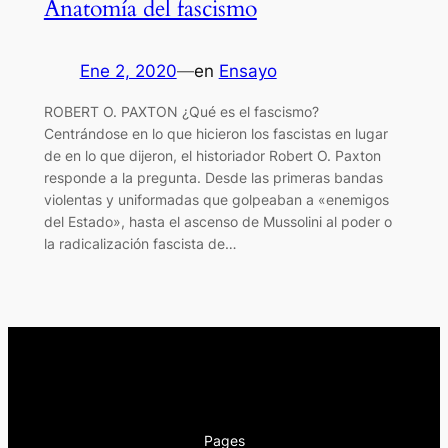
Anatomía del fascismo
Ene 2, 2020
—
en
Ensayo
ROBERT O. PAXTON ¿Qué es el fascismo?
Centrándose en lo que hicieron los fascistas en lugar
de en lo que dijeron, el historiador Robert O. Paxton
responde a la pregunta. Desde las primeras bandas
violentas y uniformadas que golpeaban a «enemigos
del Estado», hasta el ascenso de Mussolini al poder o
la radicalización fascista de…
Pages