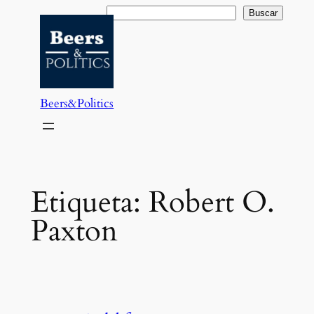
Saltar
Buscar
Buscar
al
contenido
Beers&Politics
Etiqueta:
Robert O.
Paxton