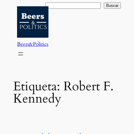
Saltar
Buscar
Buscar
al
contenido
Beers&Politics
Etiqueta:
Robert F.
Kennedy