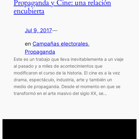
Propaganda y Cine: una relación
encubierta
Jul 9, 2017
—
en
Campañas electorales
, 
Propaganda
Este es un trabajo que lleva inevitablemente a un viaje
al pasado y a miles de acontecimientos que
modificaron el curso de la historia. El cine es a la vez
drama, espectáculo, industria, arte y también un
medio de propaganda. Desde el momento en que se
transformó en el arte masivo del siglo XX, se…