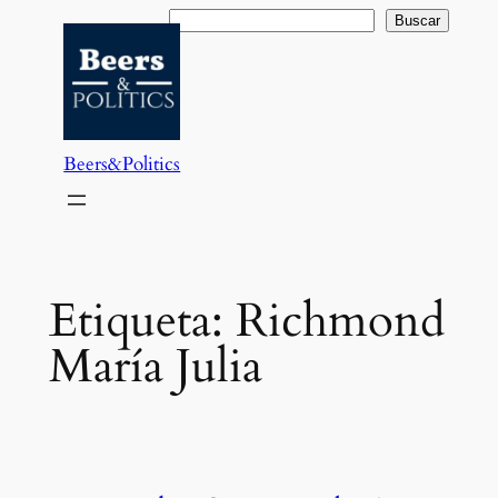
Saltar
Buscar
Buscar
al
contenido
Beers&Politics
Etiqueta:
Richmond
María Julia