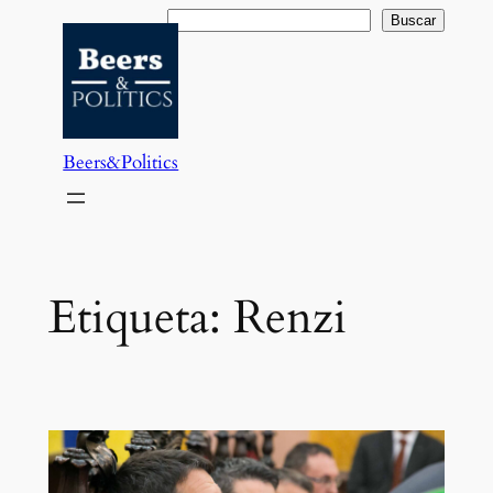
Saltar
Buscar
Buscar
al
contenido
Beers&Politics
Etiqueta:
Renzi