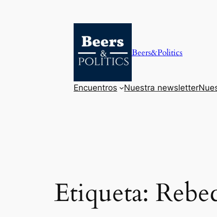
Saltar
al
contenido
Beers&Politics
Encuentros
Nuestra newsletter
Nues
Etiqueta:
Rebe