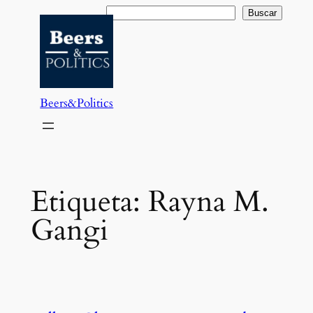
Saltar
Buscar
Buscar
al
contenido
Beers&Politics
Etiqueta:
Rayna M.
Gangi