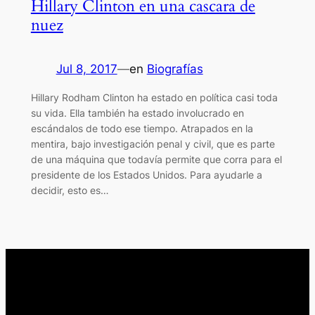
Hillary Clinton en una cascara de
nuez
Jul 8, 2017
—
en
Biografías
Hillary Rodham Clinton ha estado en política casi toda
su vida. Ella también ha estado involucrado en
escándalos de todo ese tiempo. Atrapados en la
mentira, bajo investigación penal y civil, que es parte
de una máquina que todavía permite que corra para el
presidente de los Estados Unidos. Para ayudarle a
decidir, esto es…