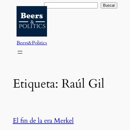
Saltar
Buscar
Buscar
al
contenido
Beers&Politics
Etiqueta:
Raúl Gil
El fin de la era Merkel