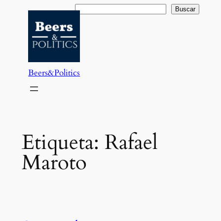
Saltar
Buscar
Buscar
al
contenido
Beers&Politics
Etiqueta:
Rafael
Maroto