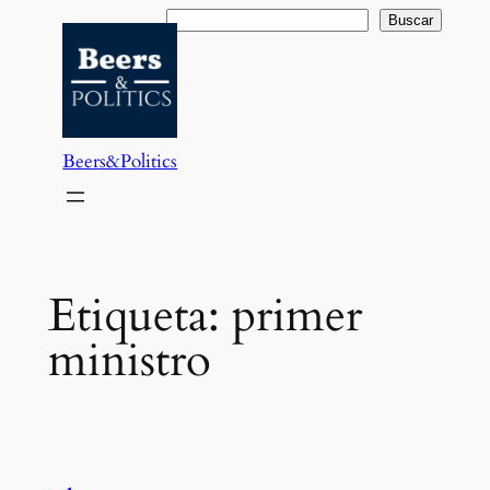
Saltar
Buscar
Buscar
al
contenido
Beers&Politics
Etiqueta:
primer
ministro