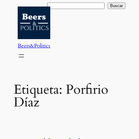
Saltar
Buscar
Buscar
al
contenido
Beers&Politics
Etiqueta:
Porfirio
Díaz