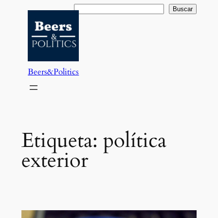
Saltar
Buscar
Buscar
al
contenido
Beers&Politics
Etiqueta:
política
exterior