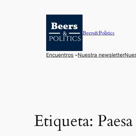
Saltar
al
contenido
Beers&Politics
Encuentros
Nuestra newsletter
Nues
Etiqueta:
Paesa