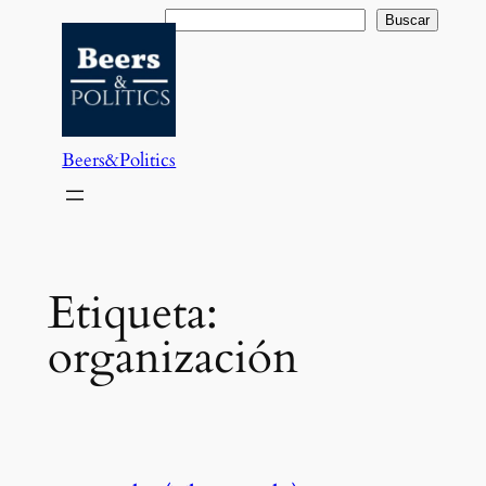
Saltar
Buscar
Buscar
al
contenido
Beers&Politics
Etiqueta:
organización