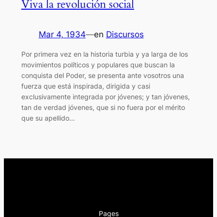
Viva la revolución social
Mar 4, 1934
—
en
Discursos
Por primera vez en la historia turbia y ya larga de los
movimientos políticos y populares que buscan la
conquista del Poder, se presenta ante vosotros una
fuerza que está inspirada, dirigida y casi
exclusivamente integrada por jóvenes; y tan jóvenes,
tan de verdad jóvenes, que si no fuera por el mérito
que su apellido…
Pages