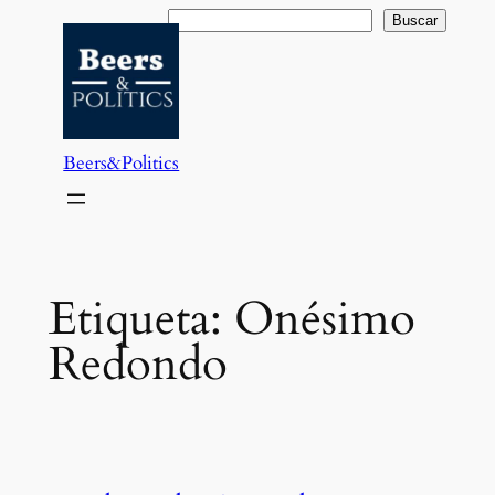
Saltar
Buscar
Buscar
al
contenido
Beers&Politics
Etiqueta:
Onésimo
Redondo