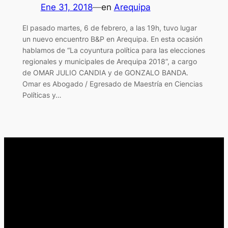
Ene 31, 2018
—
en
Arequipa
El pasado martes, 6 de febrero, a las 19h, tuvo lugar
un nuevo encuentro B&P en Arequipa. En esta ocasión
hablamos de “La coyuntura política para las elecciones
regionales y municipales de Arequipa 2018”, a cargo
de OMAR JULIO CANDIA y de GONZALO BANDA.
Omar es Abogado / Egresado de Maestría en Ciencias
Políticas y…