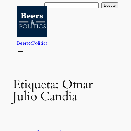
Saltar
Buscar
Buscar
al
contenido
Beers&Politics
Etiqueta:
Omar
Julio Candia