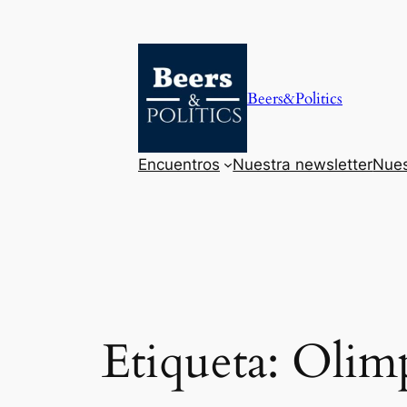
Saltar
al
contenido
Beers&Politics
Encuentros
Nuestra newsletter
Nues
Etiqueta:
Olim