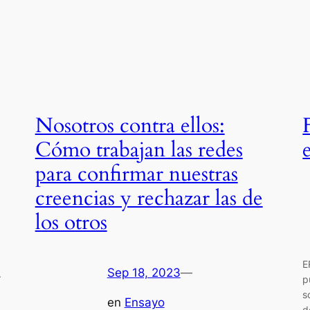
Nosotros contra ellos:
Cómo trabajan las redes
para confirmar nuestras
creencias y rechazar las de
los otros
E
Sep 18, 2023
—
.
p
s
en
Ensayo
d