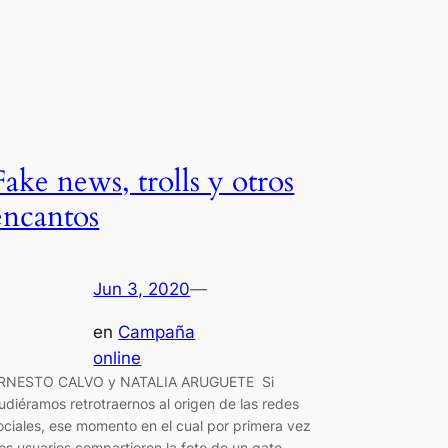
Fake news, trolls y otros
encantos
Jun 3, 2020
—
en
Campaña
online
RNESTO CALVO y NATALIA ARUGUETE Si
udiéramos retrotraernos al origen de las redes
ociales, ese momento en el cual por primera vez
os usuarios compartieron la foto de un gato