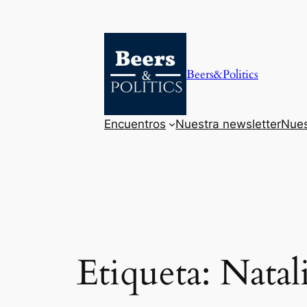
Saltar
al
contenido
Beers&Politics
Encuentros
Nuestra newsletter
Nues
Etiqueta:
Natal