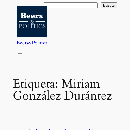
Saltar
Buscar
Buscar
al
contenido
Beers&Politics
Etiqueta:
Miriam
González Durántez