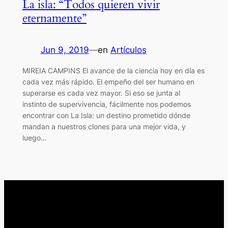
La isla: “Todos quieren vivir
eternamente”
Jun 9, 2019
—
en
Artículos
MIREIA CAMPINS El avance de la ciencia hoy en día es
cada vez más rápido. El empeño del ser humano en
superarse es cada vez mayor. Si eso se junta al
instinto de supervivencia, fácilmente nos podemos
encontrar con La Isla: un destino prometido dónde
mandan a nuestros clones para una mejor vida, y
luego…