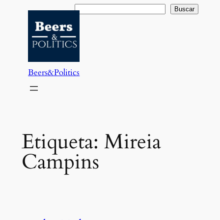
Saltar
Buscar
Buscar
al
contenido
Beers&Politics
Etiqueta:
Mireia
Campins