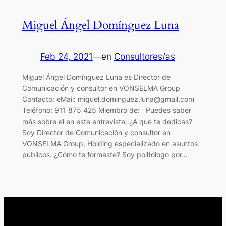
Miguel Ángel Domínguez Luna
Feb 24, 2021
—
en
Consultores/as
Miguel Ángel Domínguez Luna es Director de
Comunicación y consultor en VONSELMA Group
Contacto: eMail: miguel.dominguez.luna@gmail.com
Teléfono: 911 875 425 Miembro de: Puedes saber
más sobre él en esta entrevista: ¿A qué te dedicas?
Soy Director de Comunicación y consultor en
VONSELMA Group, Holding especializado en asuntos
públicos. ¿Cómo te formaste? Soy politólogo por…