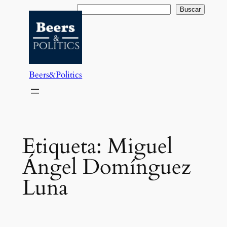
Saltar
Buscar
Buscar
al
contenido
Beers&Politics
Etiqueta:
Miguel
Ángel Domínguez
Luna