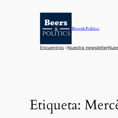
Saltar
al
contenido
Beers&Politics
Encuentros
Nuestra newsletter
Nues
Etiqueta:
Mercè