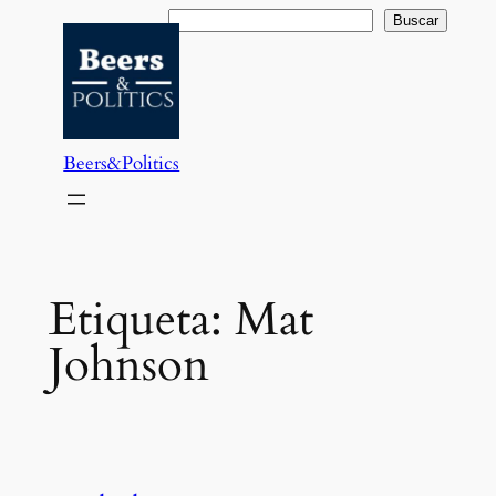
Saltar
Buscar
Buscar
al
contenido
Beers&Politics
Etiqueta:
Mat
Johnson