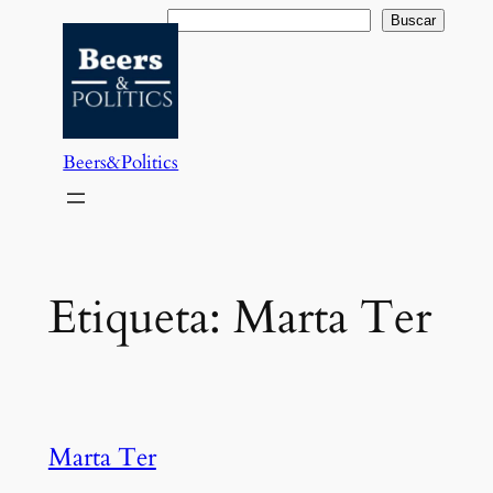
Saltar
Buscar
Buscar
al
contenido
Beers&Politics
Etiqueta:
Marta Ter
Marta Ter