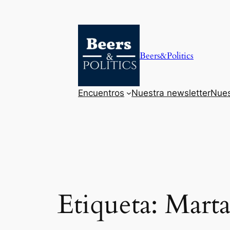
Saltar
al
contenido
Beers&Politics
Encuentros
Nuestra newsletter
Nues
Etiqueta:
Marta