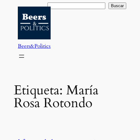
Saltar
Buscar
Buscar
al
contenido
Beers&Politics
Etiqueta:
María
Rosa Rotondo