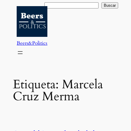
Saltar
Buscar
Buscar
al
contenido
Beers&Politics
Etiqueta:
Marcela
Cruz Merma