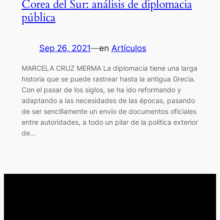
Corea del Sur: análisis de diplomacia
pública
Sep 26, 2021
—
en
Artículos
MARCELA CRUZ MERMA La diplomacia tiene una larga
historia que se puede rastrear hasta la antigua Grecia.
Con el pasar de los siglos, se ha ido reformando y
adaptando a las necesidades de las épocas, pasando
de ser sencillamente un envío de documentos oficiales
entre autoridades, a todo un pilar de la política exterior
de…