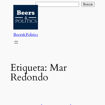
Saltar
Buscar
Buscar
al
contenido
Beers&Politics
Etiqueta:
Mar
Redondo