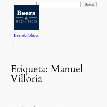
Saltar
Buscar
Buscar
al
contenido
Beers&Politics
Etiqueta:
Manuel
Villoria