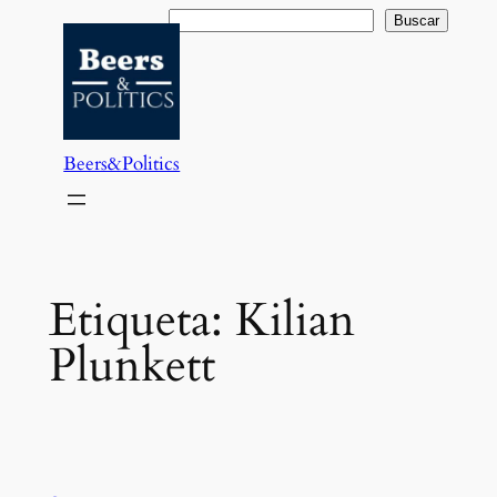
Saltar
Buscar
Buscar
al
contenido
Beers&Politics
Etiqueta:
Kilian
Plunkett