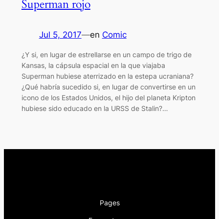
Superman rojo
Jul 5, 2017
—
en
Comic
¿Y si, en lugar de estrellarse en un campo de trigo de
Kansas, la cápsula espacial en la que viajaba
Superman hubiese aterrizado en la estepa ucraniana?
¿Qué habría sucedido si, en lugar de convertirse en un
icono de los Estados Unidos, el hijo del planeta Kripton
hubiese sido educado en la URSS de Stalin?…
Pages