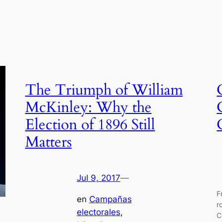
The Triumph of William
McKinley: Why the
Election of 1896 Still
Matters
Jul 9, 2017
—
F
en
Campañas
r
electorales
, 
C