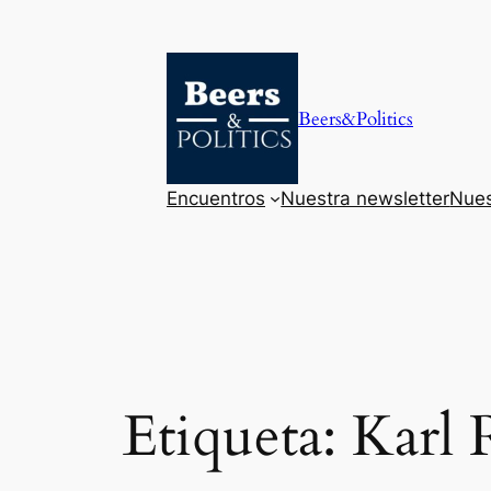
Saltar
al
contenido
Beers&Politics
Encuentros
Nuestra newsletter
Nues
Etiqueta:
Karl 