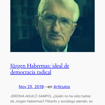
Jürgen Habermas: ideal de
democracia radical
Nov 25, 2018
—
en
Artículos
JERÒNIA AGUILÓ SAMPOL ¿Quién no ha oído hablar
de Jürgen Habermas? Filósofo y sociólogo alemán, es