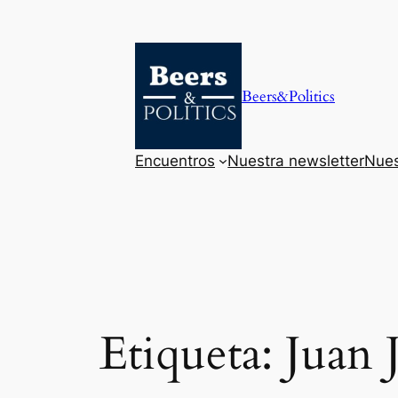
Saltar
al
contenido
Beers&Politics
Encuentros
Nuestra newsletter
Nues
Etiqueta:
Juan 