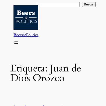
Saltar
Buscar
Buscar
al
contenido
Beers&Politics
Etiqueta:
Juan de
Dios Orozco