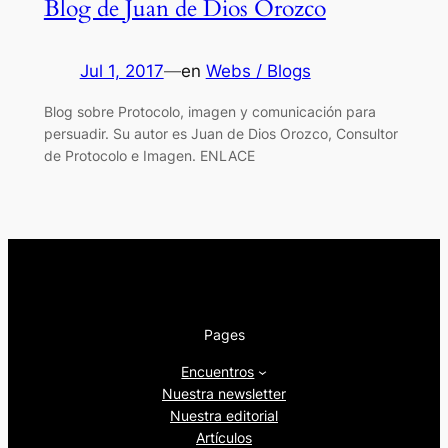
Blog de Juan de Dios Orozco
Jul 1, 2017
—
en
Webs / Blogs
Blog sobre Protocolo, imagen y comunicación para
persuadir. Su autor es Juan de Dios Orozco, Consultor
de Protocolo e Imagen. ENLACE
Pages
Encuentros
Nuestra newsletter
Nuestra editorial
Artículos