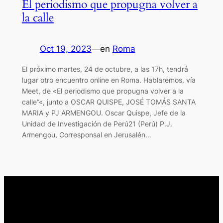
El periodismo que propugna volver a
la calle
Oct 19, 2023
—
en
Roma
El próximo martes, 24 de octubre, a las 17h, tendrá
lugar otro encuentro online en Roma. Hablaremos, vía
Meet, de «El periodismo que propugna volver a la
calle”«, junto a OSCAR QUISPE, JOSÉ TOMÁS SANTA
MARIA y PJ ARMENGOU. Oscar Quispe, Jefe de la
Unidad de Investigación de Perú21 (Perú) P.J.
Armengou, Corresponsal en Jerusalén…