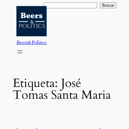
Saltar
Buscar
Buscar
al
contenido
Beers&Politics
Etiqueta:
José
Tomas Santa Maria