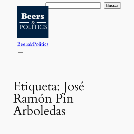
Saltar
Buscar
Buscar
al
contenido
Beers&Politics
Etiqueta:
José
Ramón Pin
Arboledas