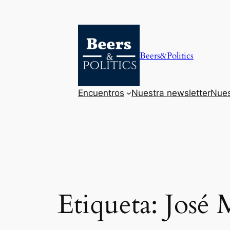
Saltar
al
contenido
Beers&Politics
Encuentros
Nuestra newsletter
Nues
Etiqueta:
José 