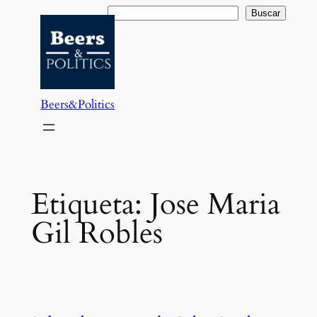
Saltar
Buscar
Buscar
al
contenido
Beers&Politics
Etiqueta:
Jose Maria
Gil Robles