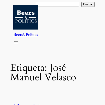
Saltar
Buscar
Buscar
al
contenido
Beers&Politics
Etiqueta:
José
Manuel Velasco