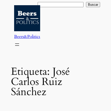
Saltar
Buscar
Buscar
al
contenido
Beers&Politics
Etiqueta:
José
Carlos Ruiz
Sánchez