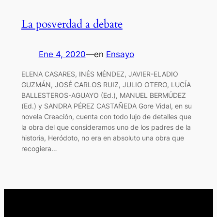
La posverdad a debate
Ene 4, 2020
—
en
Ensayo
ELENA CASARES, INÉS MÉNDEZ, JAVIER-ELADIO
GUZMÁN, JOSÉ CARLOS RUIZ, JULIO OTERO, LUCÍA
BALLESTEROS-AGUAYO (Ed.), MANUEL BERMÚDEZ
(Ed.) y SANDRA PÉREZ CASTAÑEDA Gore Vidal, en su
novela Creación, cuenta con todo lujo de detalles que
la obra del que consideramos uno de los padres de la
historia, Heródoto, no era en absoluto una obra que
recogiera…