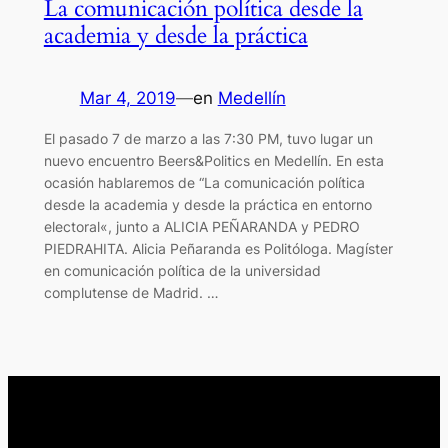
La comunicación política desde la
academia y desde la práctica
Mar 4, 2019
—
en
Medellín
El pasado 7 de marzo a las 7:30 PM, tuvo lugar un
nuevo encuentro Beers&Politics en Medellín. En esta
ocasión hablaremos de “La comunicación política
desde la academia y desde la práctica en entorno
electoral«, junto a ALICIA PEÑARANDA y PEDRO
PIEDRAHITA. Alicia Peñaranda es Politóloga. Magíster
en comunicación política de la universidad
complutense de Madrid. …