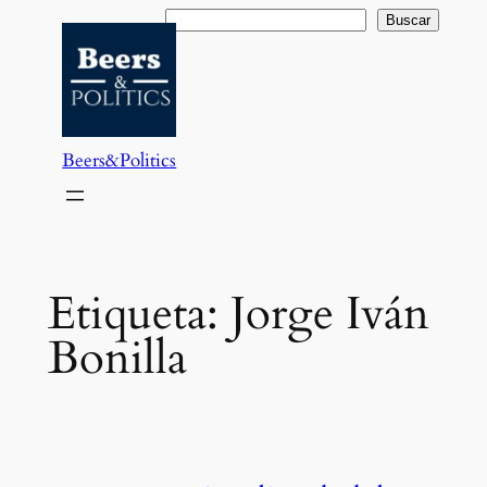
Saltar
Buscar
Buscar
al
contenido
Beers&Politics
Etiqueta:
Jorge Iván
Bonilla