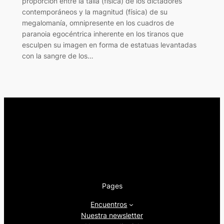
proporción entre la talla (física) de los dictadores
contemporáneos y la magnitud (física) de su
megalomanía, omnipresente en los cuadros de
paranoia egocéntrica inherente en los tiranos que
esculpen su imagen en forma de estatuas levantadas
con la sangre de los…
Pages
Encuentros
Nuestra newsletter