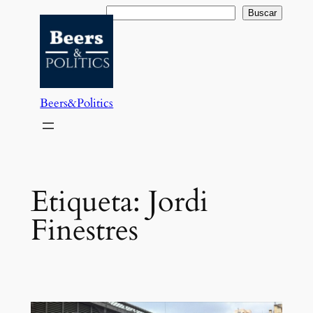
Saltar
Buscar
Buscar
al
contenido
Beers&Politics
Etiqueta:
Jordi
Finestres