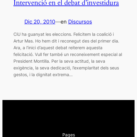
Intervenció en el debat d’investidura
Dic 20, 2010
—
en
Discursos
CiU ha guanyat les eleccions. Felicitem la coalició i
Artur Mas. Ho hem dit i reconegut des del primer dia.
Ara, a l’inici d’aquest debat reiterem aquesta
felicitació. Vull fer també un reconeixement especial al
President Montilla. Per la seva actitud, la seva
exigència, la seva dedicació, l’exemplaritat dels seus
gestos, i la dignitat extrema…
Pages