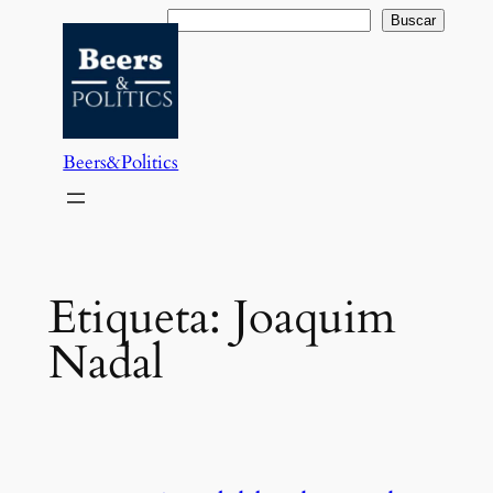
Saltar
Buscar
Buscar
al
contenido
Beers&Politics
Etiqueta:
Joaquim
Nadal